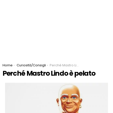
You are here:
Home
Curiosità/Consigli
Perché Mastro Lindo è pelato
Perché Mastro Lindo è pelato