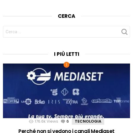
CERCA
CERCA
PER:
I PIÙ LETTI
176.6k
Views
6
Comments
TECNOLOGIA
Perché non si vedono i canali Mediaset