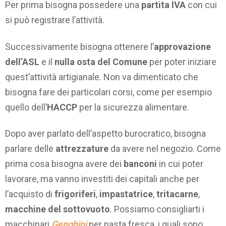
Per prima bisogna possedere una
partita IVA
con cui
si può registrare l’attività.
Successivamente bisogna ottenere l’
approvazione
dell’ASL
e il
nulla osta del Comune
per poter iniziare
quest’attività artigianale. Non va dimenticato che
bisogna fare dei particolari corsi, come per esempio
quello dell’
HACCP
per la sicurezza alimentare.
Dopo aver parlato dell’aspetto burocratico, bisogna
parlare delle
attrezzature
da avere nel negozio. Come
prima cosa bisogna avere dei
banconi
in cui poter
lavorare, ma vanno investiti dei capitali anche per
l’acquisto di
frigoriferi
,
impastatrice
,
tritacarne
,
macchine del sottovuoto
. Possiamo consigliarti i
macchinari
Genghini
per pasta fresca, i quali sono