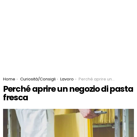
You are here:
Home
Curiosità/Consigli
Lavoro
Perché aprire un negozio di pasta fresca
Perché aprire un negozio di pasta
fresca