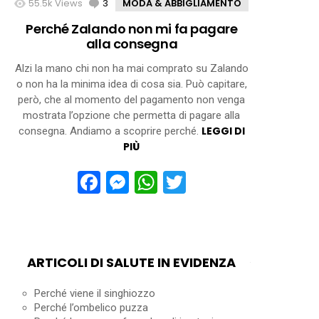
55.5k
Views
3
Comments
MODA & ABBIGLIAMENTO
Perché Zalando non mi fa pagare
alla consegna
Alzi la mano chi non ha mai comprato su Zalando
o non ha la minima idea di cosa sia. Può capitare,
però, che al momento del pagamento non venga
mostrata l’opzione che permetta di pagare alla
LEGGI DI
consegna. Andiamo a scoprire perché.
PIÙ
Facebook
Messenger
WhatsApp
Twitter
ARTICOLI DI SALUTE IN EVIDENZA
Perché viene il singhiozzo
Perché l’ombelico puzza