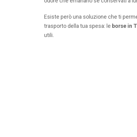
odore che emanano se conservati a lu
Esiste però una soluzione che ti permet
trasporto della tua spesa: le
borse in 
utili.