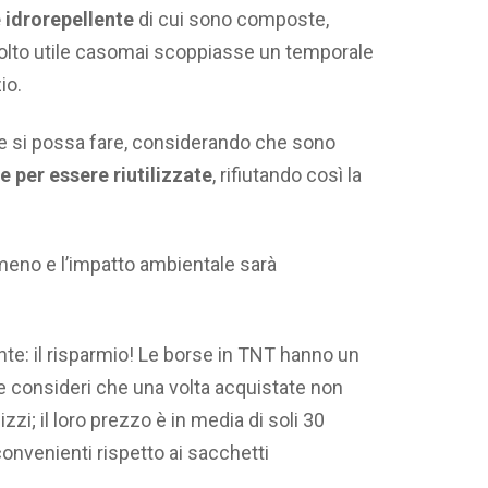
 idrorepellente
di cui sono composte,
molto utile casomai scoppiasse un temporale
io.
che si possa fare, considerando che sono
 per essere riutilizzate
, rifiutando così la
eno e l’impatto ambientale sarà
nte: il risparmio! Le borse in TNT hanno un
se consideri che una volta acquistate non
zi; il loro prezzo è in media di soli 30
convenienti rispetto ai sacchetti