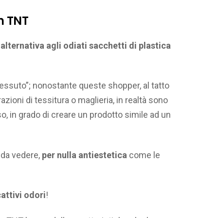
n TNT
alternativa agli odiati sacchetti di plastica
essuto”; nonostante queste shopper, al tatto
orazioni di tessitura o maglieria, in realtà sono
so, in grado di creare un prodotto simile ad un
 da vedere,
per nulla antiestetica
come le
attivi odori
!