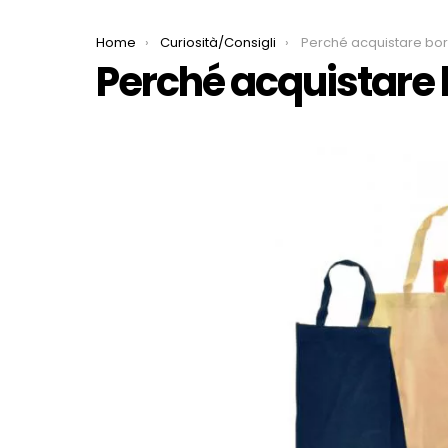
You are here:
Home
Curiosità/Consigli
Perché acquistare bor
Perché acquistare 